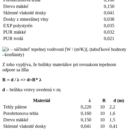
Drevo mäkké
0,150
Sklenné vlaknité dosky
0,041
Dosky z minerálnej vlny
0,038
EXP polystyrén
0,035
PUR mäkké
0,032
PUR tvrdá
0,021
Z toho vyplýva, že hrúbky materiálov pri rovnakom tepelnom
odpore sa líšia
R = d / λ => d=R* λ
d
– hrúbka vrstvy uvedená v m;
Materiál
λ
R
d (m)
Tehly pálene
0,220
10
2,2
Porobrtonova tehla
0,160
10
1,6
Drevo mäkké
0,150
10
1,5
Sklenné vlaknité dosky
0,041
10
0,41