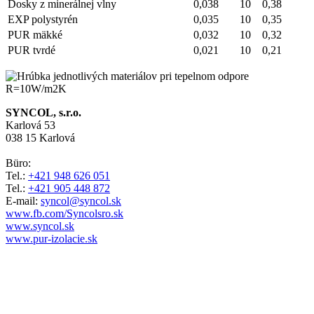
Dosky z minerálnej vlny
0,038
10
0,38
EXP polystyrén
0,035
10
0,35
PUR mäkké
0,032
10
0,32
PUR tvrdé
0,021
10
0,21
SYNCOL, s.r.o.
Karlová 53
038 15 Karlová
Büro:
Tel.:
+421 948 626 051
Tel.:
+421 905 448 872
E-mail:
syncol@syncol.sk
www.fb.com/Syncolsro.sk
www.syncol.sk
www.pur-izolacie.sk