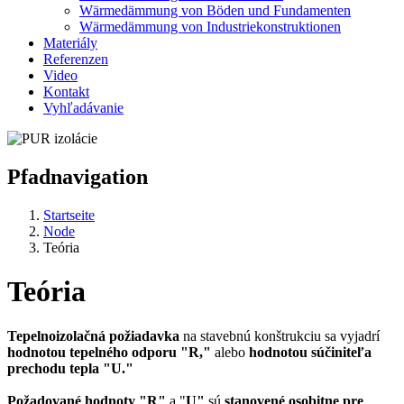
Wärmedämmung von Böden und Fundamenten
Wärmedämmung von Industriekonstruktionen
Materiály
Referenzen
Video
Kontakt
Vyhľadávanie
Pfadnavigation
Startseite
Node
Teória
Teória
Tepelnoizolačná požiadavka
na stavebnú konštrukciu sa vyjadrí
hodnotou tepelného odporu "R,"
alebo
hodnotou súčiniteľa
prechodu tepla "U."
Požadované hodnoty "R"
a "
U"
sú
stanovené osobitne pre