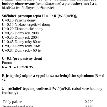
budovy obnovované
(rekonštruované) a pre
budovy nové
a z
hľadiska ich finálnych požiadaviek.
Súčiniteľ prestupu tepla U = 1 / R [W / (m²K)],
U=0,10 Pasívne domy
U=0,15 Nízkoenergetické domy
U=0,20 Ekonomické domy
U=0,25 Domy rok 2008
U=0,30 Domy rok 2004
U=0,45 Domy roky 80-te
U=0,70 Domy roky 70-te
U=0,87 Domy roky 60-te
U=0,1 (pre pasívny dom)
Potom
R=1/U = 10 m²K/W
R je tepelný odpor a vypočíta sa nasledujúcim spôsobom: R = d
/ λ
λ – súčiniteľ tepelnej vodivosti [W / (m²K)]
. (tabuľkové hodnoty –
konštanty)
Tehly pálene
0,220
Porobertónová tehla
0,160