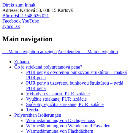
Direkt zum Inhalt
Adresse: Karlová 53, 038 15 Karlová
Büro: +421 948 626 051
Facebook
YouTube
syncol.sk
Main navigation
— Main navigation anzeigen
Ausblenden — Main navigation
Zuhause
Čo je striekaná polyuretánová pena?
PUR peny s otvorenou bunkovou štruktúrou – mäkká
PUR pena
PUR peny s uzavretou bunkovou štruktúrou – tvrdá
PUR pena
Výhody a vlastnosti PUR izolácie
Využitie striekanej PUR izolácie
Spôsoby využitia striekanej PUR izolácie
Teória
Polyurethan Isolierungen
Wärmedämmung von Dachgeschoss
Wärmedämmung von Wänden und Fassaden
Wärmedämmung von Flachdächern